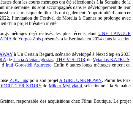
stes dont les courts métrages ont été sélectionnés à la Semaine de la
endant une semaine, ils sont accompagnés dans le développement de leur
 aussi sur la musique de film. Ils ont également l’opportunité d’amorcer
 2022, l’invitation du Festival de Morelia à Cannes se prolonge avec
il d’un projet brésilien invité.
ongs métrages déjà réalisés, les plus récents étant
UNE LANGUE
ADIA
de
Yorgos Zois
présentés à la Berlinale en 2024 dans la section
 AWAY
à Un Certain Regard, scénario développé à Next Step en 2023
RA
de
Lucía Aleñar Iglesias
,
THE VISITOR
de
Vytautas KATKUS
,
N
d’
Irati Gorostidi Agirretxe
. Enfin 6 autres longs métrages entrent en
inoise
ZOU Jing
pour son projet
A GIRL UNKNOWN
. Parmi les Prix
ODCUTTER STORY
de
Mikko Myllylathi
, sélectionné à la Semaine
 Greiner, responsable des acquisitions chez Films Boutique. Le projet