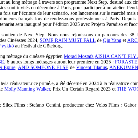
rt au long métrage à travers son programme Next Step, destiné aux cinéa
stes sont invités en décembre à Paris, pour participer à un atelier. P
la fois sur l’écriture de leur scénario, son lancement sur le marché mais
tributeurs français lors de rendez-vous professionnels à Paris. Depuis
enariat sera inauguré pour l’édition 2025 avec Projeto Paradiso et l'accue
u soutien de Next Step. Nous nous réjouissons du parcours
des 38 l
e des Cinéastes 2024,
SOME RAIN MUST FALL
de
Qiu Yang
et
ARC
Pyykkö
au Festival de Göteborg.
long métrage du cinéaste égyptien
Morad Mostafa
AISHA CAN’T FLY
SE
. 6 autres longs métrages auront leur première en 2025 :
FORASTE
i Epure
,
AND SOMEONE ELSE
de
Vincent Tilanus
,
ANEKUME
e/la réalisateur.rice primé.e, a été décerné en 2024 à
la réalisatrice ch
de
Molly Manning Walker
, Prix Un Certain Regard 2023 et
THE WO
ez Silex Films ; Stefano Centini, producteur chez Volos Films ; Gabor