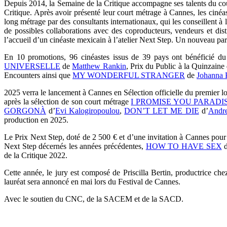
Depuis 2014, la Semaine de la Critique accompagne ses talents du cou
Critique. Après avoir présenté leur court métrage à Cannes, les cinéa
long métrage par des consultants internationaux, qui les conseillent à 
de possibles collaborations avec des coproducteurs, vendeurs et dis
l’accueil d’un cinéaste mexicain à l’atelier Next Step. Un nouveau part
En 10 promotions, 96 cinéastes issus de 39 pays ont bénéficié d
UNIVERSELLE
de
Matthew Rankin
, Prix du Public à la Quinzain
Encounters ainsi que
MY WONDERFUL STRANGER
de
Johanna 
2025 verra le lancement à Cannes en Sélection officielle du premier 
après la sélection de son court métrage
I PROMISE YOU PARADI
GORGONÀ
d’
Evi Kalogiropoulou
,
DON’T LET ME DIE
d’
Andre
production en 2025.
Le Prix Next Step, doté de 2 500 € et d’une invitation à Cannes pour l
Next Step décernés les années précédentes,
HOW TO HAVE SEX
de la Critique 2022.
Cette année, le jury est composé de Priscilla Bertin, productrice ch
lauréat sera annoncé en mai lors du Festival de Cannes
.
Avec le soutien du CNC, de la SACEM et de la SACD.