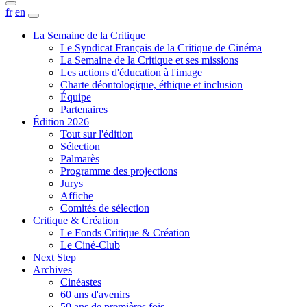
fr
en
La Semaine de la Critique
Le Syndicat Français de la Critique de Cinéma
La Semaine de la Critique et ses missions
Les actions d'éducation à l'image
Charte déontologique, éthique et inclusion
Équipe
Partenaires
Édition 2026
Tout sur l'édition
Sélection
Palmarès
Programme des projections
Jurys
Affiche
Comités de sélection
Critique & Création
Le Fonds Critique & Création
Le Ciné-Club
Next Step
Archives
Cinéastes
60 ans d'avenirs
50 ans de premières fois