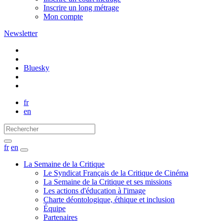
Inscrire un long métrage
Mon compte
Newsletter
Bluesky
fr
en
fr
en
La Semaine de la Critique
Le Syndicat Français de la Critique de Cinéma
La Semaine de la Critique et ses missions
Les actions d'éducation à l'image
Charte déontologique, éthique et inclusion
Équipe
Partenaires