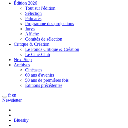
Édition 2026
Tout sur l'édition
Sélection
Palmarès
Programme des projections
Jurys
Affiche
Comités de sélection
Critique & Création
Le Fonds Critique & Création
Le Ciné-Club
Next Step
Archives
Cinéastes
60 ans d'avenirs
50 ans de premières fois
Éditions précédentes
fr
en
Newsletter
Bluesky