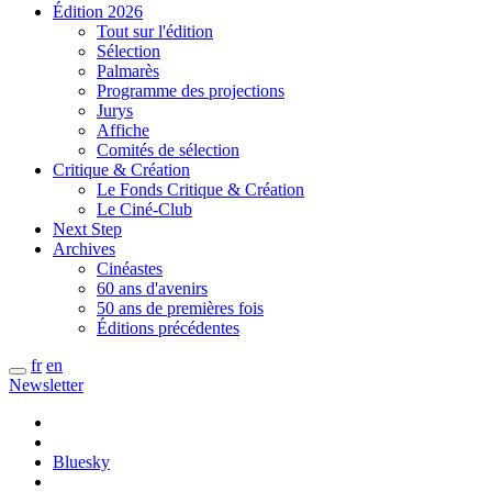
Édition 2026
Tout sur l'édition
Sélection
Palmarès
Programme des projections
Jurys
Affiche
Comités de sélection
Critique & Création
Le Fonds Critique & Création
Le Ciné-Club
Next Step
Archives
Cinéastes
60 ans d'avenirs
50 ans de premières fois
Éditions précédentes
fr
en
Newsletter
Bluesky