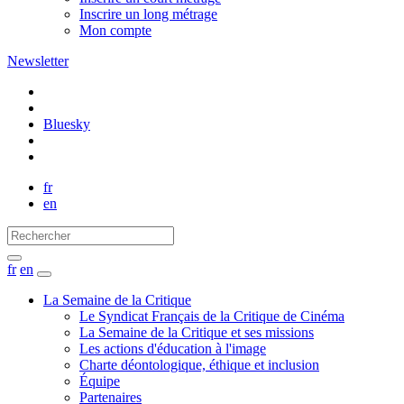
Inscrire un long métrage
Mon compte
Newsletter
Bluesky
fr
en
fr
en
La Semaine de la Critique
Le Syndicat Français de la Critique de Cinéma
La Semaine de la Critique et ses missions
Les actions d'éducation à l'image
Charte déontologique, éthique et inclusion
Équipe
Partenaires