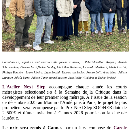
Consultant·e·s, expert·e·s and cinéastes (de gauche à droite) : Robert-Jonathan Koeyers, Ananth
Subramaniam, Carmen Leroi,Yacine Badday, Marinthia Gutiérrez, Leonardo Martinelli, Marie Larrivé,
Philippe Barrière, Bruno Ribeiro, Leyla Bouzid, Thomas van Zuylen, Franco Lolli, Anna Hints, Juliette
Lepoutre, Róisín Burns, Juliette Canon (coordinatrice), Juan Pablo Villalobos et Tushar Prakash
L'Atelier Next Step
accompagne chaque année les courts
métragistes sélectionné·e·s à la Semaine de la Critique dans le
développement de leur premier long métrage. À l’issue de la session
de décembre 2025 au Moulin d’Andé puis à Paris, le projet le plus
prometteur sera récompensé par le Prix Next Step SOONER doté de
2 500€ et d’une invitation à Cannes 2026 pour le ou la cinéaste
lauréat·e.
Le prix sera remis à Cannes
par un jury composé de
Carole