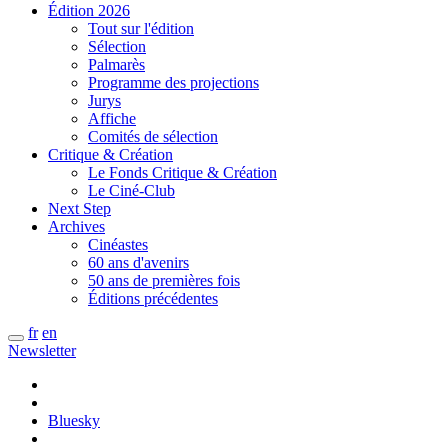
Édition 2026
Tout sur l'édition
Sélection
Palmarès
Programme des projections
Jurys
Affiche
Comités de sélection
Critique & Création
Le Fonds Critique & Création
Le Ciné-Club
Next Step
Archives
Cinéastes
60 ans d'avenirs
50 ans de premières fois
Éditions précédentes
fr
en
Newsletter
Bluesky