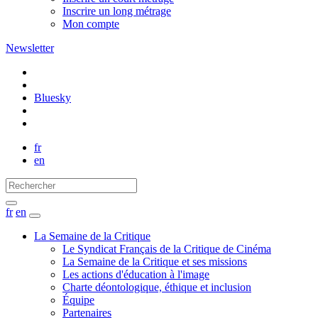
Inscrire un long métrage
Mon compte
Newsletter
Bluesky
fr
en
fr
en
La Semaine de la Critique
Le Syndicat Français de la Critique de Cinéma
La Semaine de la Critique et ses missions
Les actions d'éducation à l'image
Charte déontologique, éthique et inclusion
Équipe
Partenaires