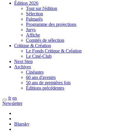
Édition 2026
Tout sur l'édition
Sélection
Palmarès
Programme des projections
Jurys
Affiche
Comités de sélection
Critique & Création
Le Fonds Critique & Création
Le Ciné-Club
Next Step
Archives
Cinéastes
60 ans d'avenirs
50 ans de premières fois
Éditions précédentes
fr
en
Newsletter
Bluesky