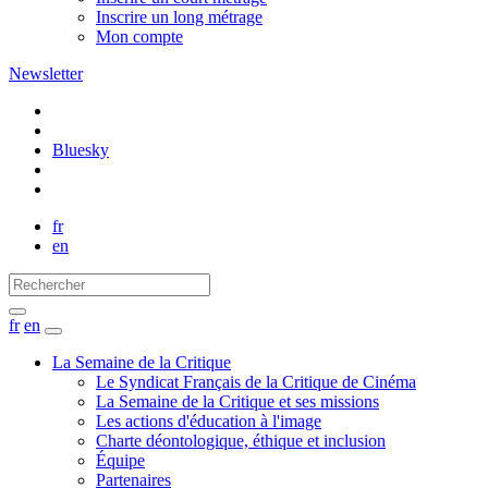
Inscrire un long métrage
Mon compte
Newsletter
Bluesky
fr
en
fr
en
La Semaine de la Critique
Le Syndicat Français de la Critique de Cinéma
La Semaine de la Critique et ses missions
Les actions d'éducation à l'image
Charte déontologique, éthique et inclusion
Équipe
Partenaires