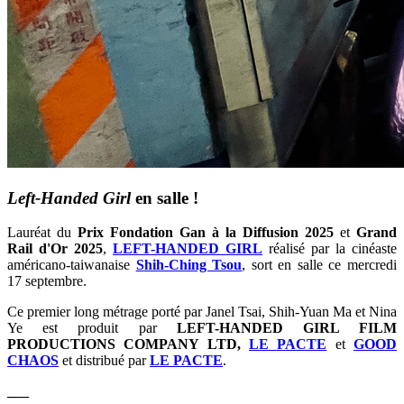
Left-Handed Girl
en salle !
Lauréat du
Prix Fondation Gan à la Diffusion 2025
et
Grand
Rail d'Or 2025
,
LEFT-HANDED GIRL
réalisé par la cinéaste
américano-taiwanaise
S
hih-Ching Tsou
,
sort en salle ce mercredi
17 septembre.
Ce premier long métrage porté par Janel Tsai, Shih-Yuan Ma et Nina
Ye est
produit par
LEFT-HANDED GIRL FILM
PRODUCTIONS COMPANY LTD,
LE PACTE
et
GOOD
CHAOS
et distribué par
LE PACTE
.
___