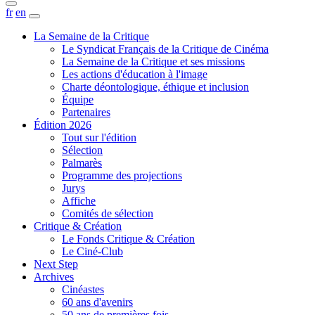
fr
en
La Semaine de la Critique
Le Syndicat Français de la Critique de Cinéma
La Semaine de la Critique et ses missions
Les actions d'éducation à l'image
Charte déontologique, éthique et inclusion
Équipe
Partenaires
Édition 2026
Tout sur l'édition
Sélection
Palmarès
Programme des projections
Jurys
Affiche
Comités de sélection
Critique & Création
Le Fonds Critique & Création
Le Ciné-Club
Next Step
Archives
Cinéastes
60 ans d'avenirs
50 ans de premières fois