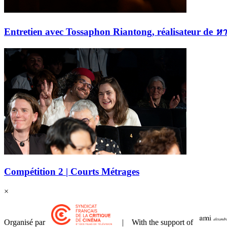
Entretien avec Tossaphon Riantong, réalisateur de
หา
Compétition 2 | Courts Métrages
×
Organisé par
| With the support of