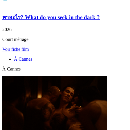
หาอะไร?
What do you seek in the dark ?
2026
Court métrage
Voir fiche film
À Cannes
À Cannes