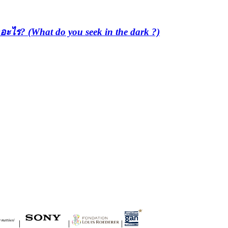
อะไร? (What do you seek in the dark ?)
|
|
|