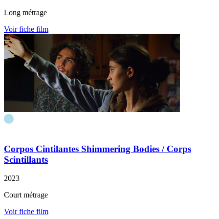
Long métrage
Voir fiche film
Corpos Cintilantes
Shimmering Bodies
/ Corps
Scintillants
2023
Court métrage
Voir fiche film