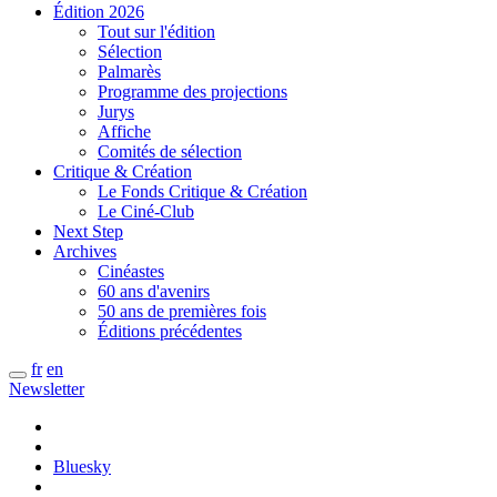
Édition 2026
Tout sur l'édition
Sélection
Palmarès
Programme des projections
Jurys
Affiche
Comités de sélection
Critique & Création
Le Fonds Critique & Création
Le Ciné-Club
Next Step
Archives
Cinéastes
60 ans d'avenirs
50 ans de premières fois
Éditions précédentes
fr
en
Newsletter
Bluesky