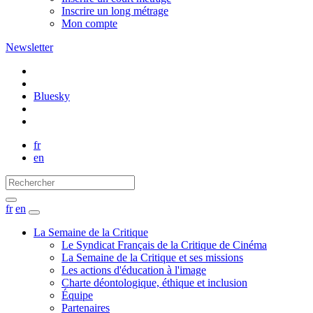
Inscrire un long métrage
Mon compte
Newsletter
Bluesky
fr
en
fr
en
La Semaine de la Critique
Le Syndicat Français de la Critique de Cinéma
La Semaine de la Critique et ses missions
Les actions d'éducation à l'image
Charte déontologique, éthique et inclusion
Équipe
Partenaires