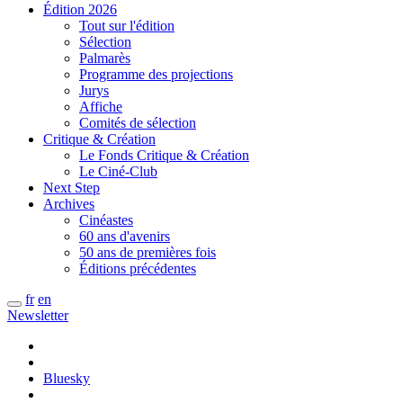
Édition 2026
Tout sur l'édition
Sélection
Palmarès
Programme des projections
Jurys
Affiche
Comités de sélection
Critique & Création
Le Fonds Critique & Création
Le Ciné-Club
Next Step
Archives
Cinéastes
60 ans d'avenirs
50 ans de premières fois
Éditions précédentes
fr
en
Newsletter
Bluesky