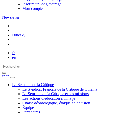
Inscrire un long métrage
Mon compte
Newsletter
Bluesky
fr
en
fr
en
La Semaine de la Critique
Le Syndicat Français de la Critique de Cinéma
La Semaine de la Critique et ses missions
Les actions d'éducation à l'image
Charte déontologique, éthique et inclusion
Équipe
Partenaires