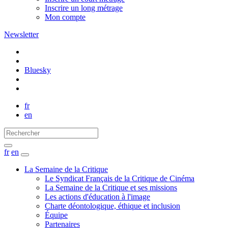
Inscrire un long métrage
Mon compte
Newsletter
Bluesky
fr
en
fr
en
La Semaine de la Critique
Le Syndicat Français de la Critique de Cinéma
La Semaine de la Critique et ses missions
Les actions d'éducation à l'image
Charte déontologique, éthique et inclusion
Équipe
Partenaires