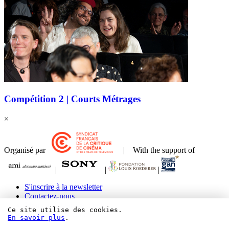
Compétition 2 | Courts Métrages
×
Organisé par
| With the support of
|
|
|
S'inscrire à la newsletter
Contactez-nous
Mentions légales et crédits
Ce site utilise des cookies.
Paramétrer les cookies
En savoir plus
.