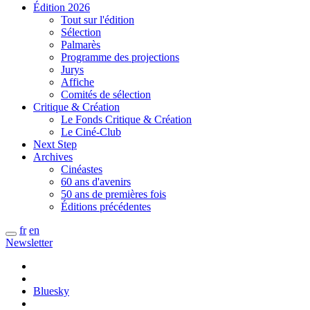
Édition 2026
Tout sur l'édition
Sélection
Palmarès
Programme des projections
Jurys
Affiche
Comités de sélection
Critique & Création
Le Fonds Critique & Création
Le Ciné-Club
Next Step
Archives
Cinéastes
60 ans d'avenirs
50 ans de premières fois
Éditions précédentes
fr
en
Newsletter
Bluesky