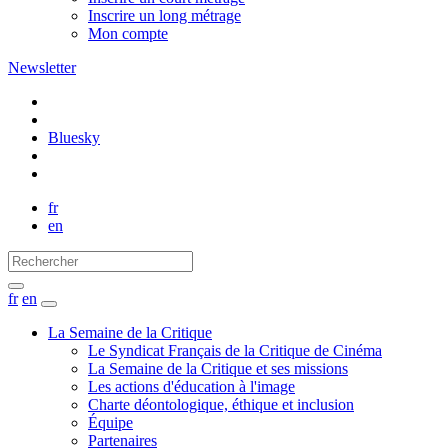
Inscrire un long métrage
Mon compte
Newsletter
Bluesky
fr
en
fr
en
La Semaine de la Critique
Le Syndicat Français de la Critique de Cinéma
La Semaine de la Critique et ses missions
Les actions d'éducation à l'image
Charte déontologique, éthique et inclusion
Équipe
Partenaires