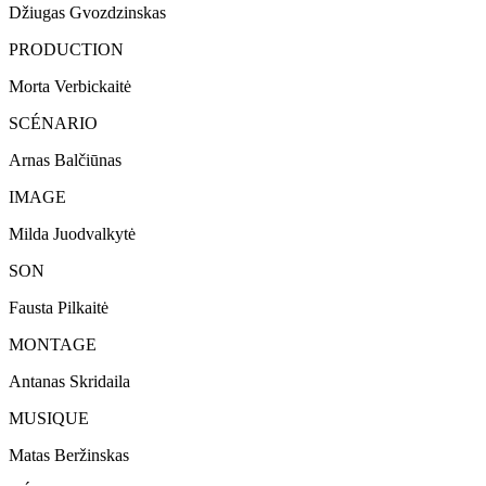
Džiugas Gvozdzinskas
PRODUCTION
Morta Verbickaitė
SCÉNARIO
Arnas Balčiūnas
IMAGE
Milda Juodvalkytė
SON
Fausta Pilkaitė
MONTAGE
Antanas Skridaila
MUSIQUE
Matas Beržinskas