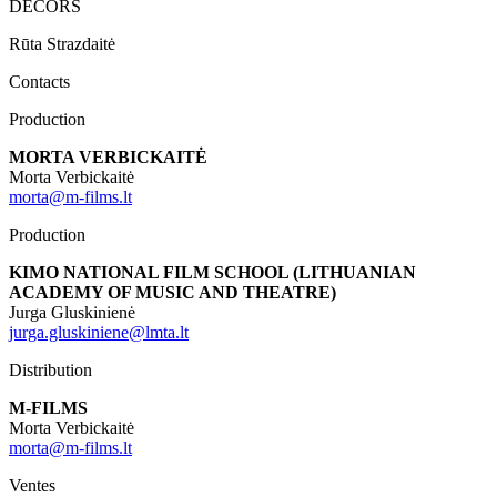
DÉCORS
Rūta Strazdaitė
Contacts
Production
MORTA VERBICKAITĖ
Morta Verbickaitė
morta@m-films.lt
Production
KIMO NATIONAL FILM SCHOOL (LITHUANIAN
ACADEMY OF MUSIC AND THEATRE)
Jurga Gluskinienė
jurga.gluskiniene@lmta.lt
Distribution
M-FILMS
Morta Verbickaitė
morta@m-films.lt
Ventes