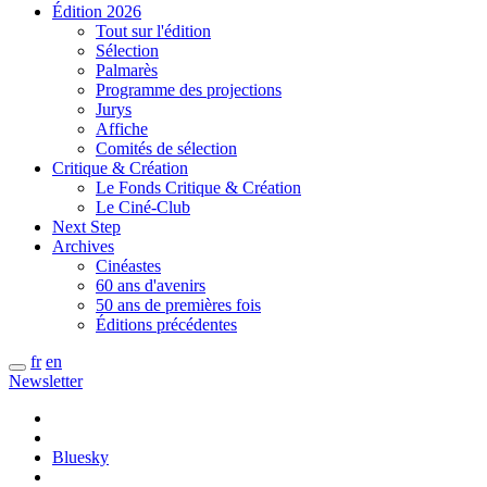
Édition 2026
Tout sur l'édition
Sélection
Palmarès
Programme des projections
Jurys
Affiche
Comités de sélection
Critique & Création
Le Fonds Critique & Création
Le Ciné-Club
Next Step
Archives
Cinéastes
60 ans d'avenirs
50 ans de premières fois
Éditions précédentes
fr
en
Newsletter
Bluesky