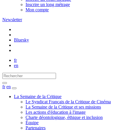
Inscrire un long métrage
Mon compte
Newsletter
Bluesky
fr
en
fr
en
La Semaine de la Critique
Le Syndicat Français de la Critique de Cinéma
La Semaine de la Critique et ses missions
Les actions d'éducation à l'image
Charte déontologique, éthique et inclusion
Équipe
Partenaires