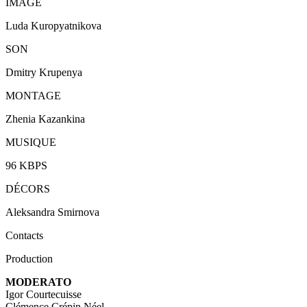
IMAGE
Luda Kuropyatnikova
SON
Dmitry Krupenya
MONTAGE
Zhenia Kazankina
MUSIQUE
96 KBPS
DÉCORS
Aleksandra Smirnova
Contacts
Production
MODERATO
Igor Courtecuisse
Clémence Crépin Néel