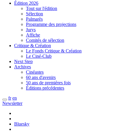
Édition 2026
Tout sur l'édition
Sélection
Palmarès
Programme des projections
Jurys
Affiche
Comités de sélection
Critique & Création
Le Fonds Critique & Création
Le Ciné-Club
Next Step
Archives
Cinéastes
60 ans d'avenirs
50 ans de premières fois
Éditions précédentes
fr
en
Newsletter
Bluesky