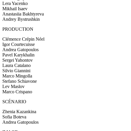
Lera Yacenko
Mikhail Isaev
Anastasiia Bakhtyreva
Andrey Bystrushkin
PRODUCTION
Clémence Crépin Néel
Igor Courtecuisse
Andrea Gatopoulos
Pavel Karykhalin
Sergei Yahontov
Laura Catalano
Silvio Giannini
Marco Mingolla
Stefano Schiavone
Lev Maslov
Marco Crispano
SCÉNARIO
Zhenia Kazankina
Sofia Boteva
Andrea Gatopoulos