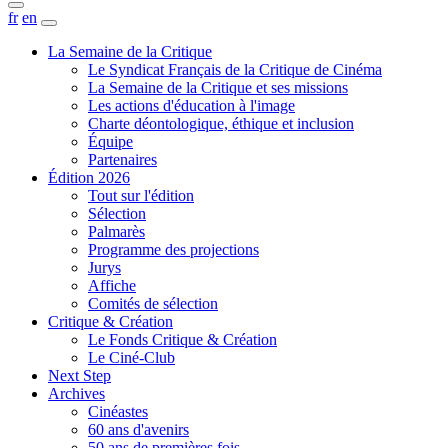
fr
en
La Semaine de la Critique
Le Syndicat Français de la Critique de Cinéma
La Semaine de la Critique et ses missions
Les actions d'éducation à l'image
Charte déontologique, éthique et inclusion
Équipe
Partenaires
Édition 2026
Tout sur l'édition
Sélection
Palmarès
Programme des projections
Jurys
Affiche
Comités de sélection
Critique & Création
Le Fonds Critique & Création
Le Ciné-Club
Next Step
Archives
Cinéastes
60 ans d'avenirs
50 ans de premières fois