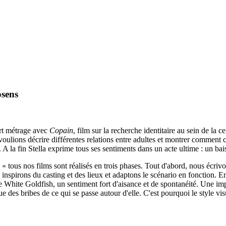
osens
rt métrage avec
Copain
, film sur la recherche identitaire au sein de la c
voulions décrire différentes relations entre adultes et montrer comment 
 A la fin Stella exprime tous ses sentiments dans un acte ultime : un bais
 « tous nos films sont réalisés en trois phases. Tout d'abord, nous écriv
inspirons du casting et des lieux et adaptons le scénario en fonction. En
e White Goldfish, un sentiment fort d'aisance et de spontanéité. Une impul
 que des bribes de ce qui se passe autour d'elle. C'est pourquoi le style