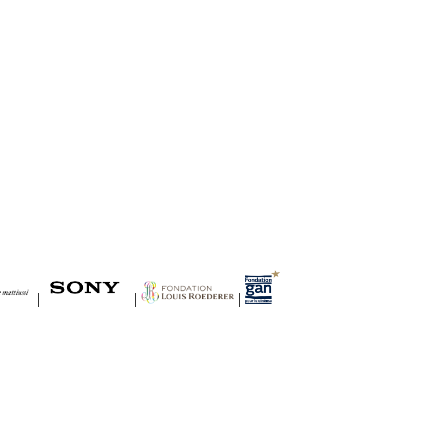
|
|
|