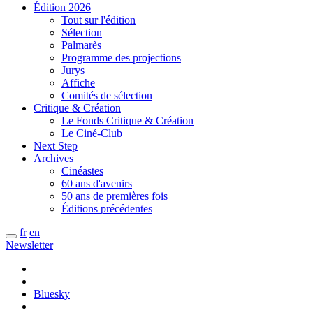
Édition 2026
Tout sur l'édition
Sélection
Palmarès
Programme des projections
Jurys
Affiche
Comités de sélection
Critique & Création
Le Fonds Critique & Création
Le Ciné-Club
Next Step
Archives
Cinéastes
60 ans d'avenirs
50 ans de premières fois
Éditions précédentes
fr
en
Newsletter
Bluesky