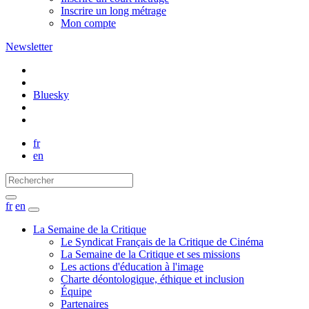
Inscrire un long métrage
Mon compte
Newsletter
Bluesky
fr
en
fr
en
La Semaine de la Critique
Le Syndicat Français de la Critique de Cinéma
La Semaine de la Critique et ses missions
Les actions d'éducation à l'image
Charte déontologique, éthique et inclusion
Équipe
Partenaires