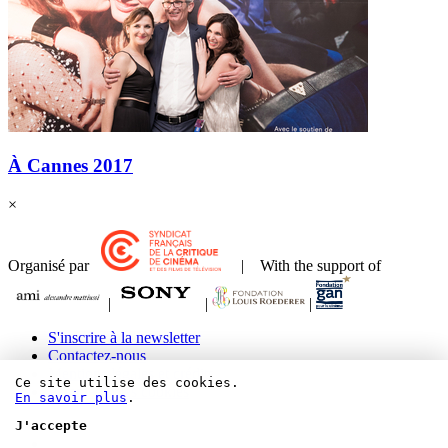
À Cannes 2017
×
Organisé par
| With the support of
|
|
|
S'inscrire à la newsletter
Contactez-nous
Mentions légales et crédits
Ce site utilise des cookies.
Paramétrer les cookies
En savoir plus
.
J'accepte