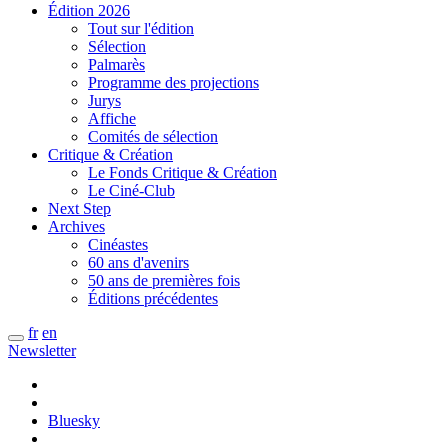
Édition 2026
Tout sur l'édition
Sélection
Palmarès
Programme des projections
Jurys
Affiche
Comités de sélection
Critique & Création
Le Fonds Critique & Création
Le Ciné-Club
Next Step
Archives
Cinéastes
60 ans d'avenirs
50 ans de premières fois
Éditions précédentes
fr
en
Newsletter
Bluesky