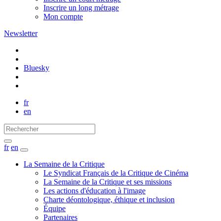
Inscrire un long métrage
Mon compte
Newsletter
Bluesky
fr
en
fr
en
La Semaine de la Critique
Le Syndicat Français de la Critique de Cinéma
La Semaine de la Critique et ses missions
Les actions d'éducation à l'image
Charte déontologique, éthique et inclusion
Équipe
Partenaires