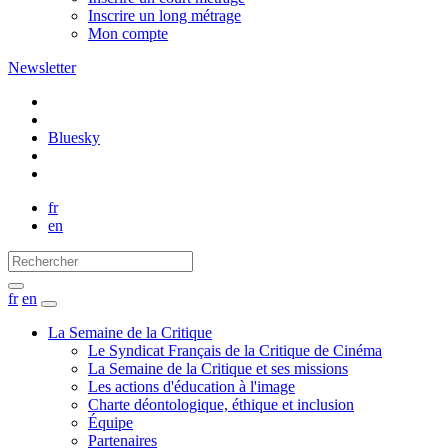
Inscrire un long métrage
Mon compte
Newsletter
Bluesky
fr
en
fr
en
La Semaine de la Critique
Le Syndicat Français de la Critique de Cinéma
La Semaine de la Critique et ses missions
Les actions d'éducation à l'image
Charte déontologique, éthique et inclusion
Équipe
Partenaires