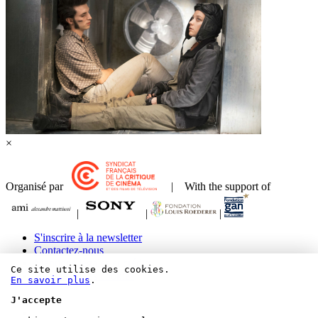
×
Organisé par
| With the support of
|
|
|
S'inscrire à la newsletter
Contactez-nous
Mentions légales et crédits
Ce site utilise des cookies.
Paramétrer les cookies
En savoir plus
.
J'accepte