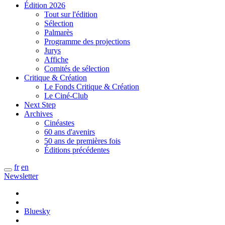
Édition 2026
Tout sur l'édition
Sélection
Palmarès
Programme des projections
Jurys
Affiche
Comités de sélection
Critique & Création
Le Fonds Critique & Création
Le Ciné-Club
Next Step
Archives
Cinéastes
60 ans d'avenirs
50 ans de premières fois
Éditions précédentes
fr
en
Newsletter
Bluesky