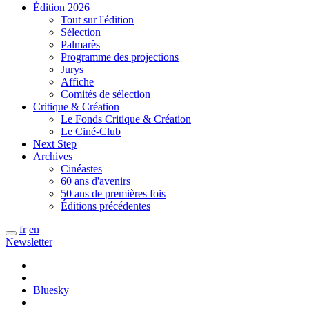
Édition 2026
Tout sur l'édition
Sélection
Palmarès
Programme des projections
Jurys
Affiche
Comités de sélection
Critique & Création
Le Fonds Critique & Création
Le Ciné-Club
Next Step
Archives
Cinéastes
60 ans d'avenirs
50 ans de premières fois
Éditions précédentes
fr
en
Newsletter
Bluesky