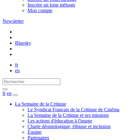
Inscrire un long métrage
Mon compte
Newsletter
Bluesky
fr
en
fr
en
La Semaine de la Critique
Le Syndicat Français de la Critique de Cinéma
La Semaine de la Critique et ses missions
Les actions d'éducation à l'image
Charte déontologique, éthique et inclusion
Équipe
Partenaires