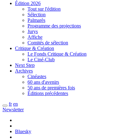
Édition 2026
Tout sur l'édition
Sélection
Palmarès
Programme des projections
Jurys
Affiche
Comités de sélection
Critique & Création
Le Fonds Critique & Création
Le Ciné-Club
Next Step
Archives
Cinéastes
60 ans d'avenirs
50 ans de premières fois
Éditions précédentes
fr
en
Newsletter
Bluesky