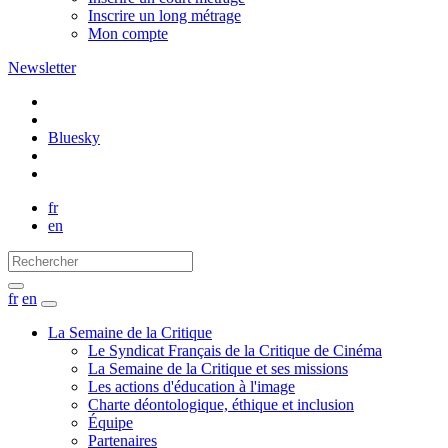
Inscrire un long métrage
Mon compte
Newsletter
Bluesky
fr
en
fr
en
La Semaine de la Critique
Le Syndicat Français de la Critique de Cinéma
La Semaine de la Critique et ses missions
Les actions d'éducation à l'image
Charte déontologique, éthique et inclusion
Équipe
Partenaires