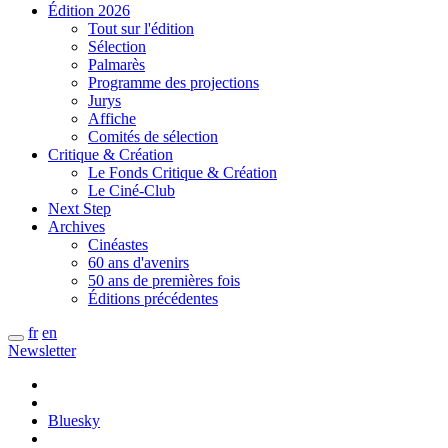
Édition 2026
Tout sur l'édition
Sélection
Palmarès
Programme des projections
Jurys
Affiche
Comités de sélection
Critique & Création
Le Fonds Critique & Création
Le Ciné-Club
Next Step
Archives
Cinéastes
60 ans d'avenirs
50 ans de premières fois
Éditions précédentes
fr
en
Newsletter
Bluesky