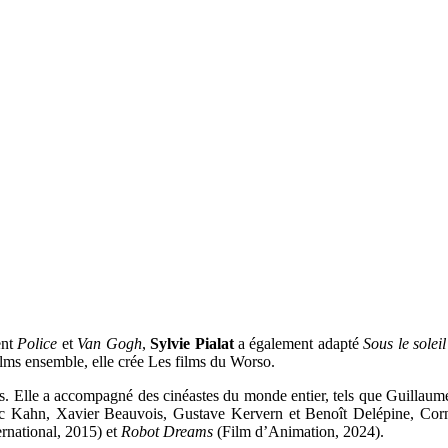
ent
Police
et
Van Gogh
,
Sylvie Pialat
a également adapté
Sous le solei
lms ensemble, elle crée Les films du Worso.
s. Elle a accompagné des cinéastes du monde entier, tels que Guillau
c Kahn, Xavier Beauvois, Gustave Kervern et Benoît Delépine, Cornel
rnational, 2015) et
Robot Dreams
(Film d’Animation, 2024).