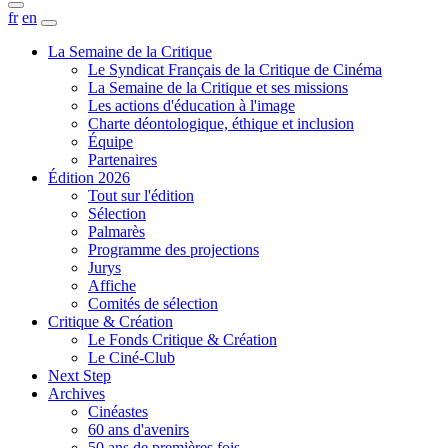
fr
en
La Semaine de la Critique
Le Syndicat Français de la Critique de Cinéma
La Semaine de la Critique et ses missions
Les actions d'éducation à l'image
Charte déontologique, éthique et inclusion
Équipe
Partenaires
Édition 2026
Tout sur l'édition
Sélection
Palmarès
Programme des projections
Jurys
Affiche
Comités de sélection
Critique & Création
Le Fonds Critique & Création
Le Ciné-Club
Next Step
Archives
Cinéastes
60 ans d'avenirs
50 ans de premières fois