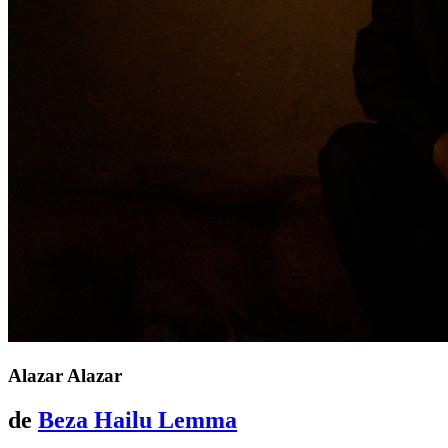
Alazar
Alazar
de
Beza Hailu Lemma