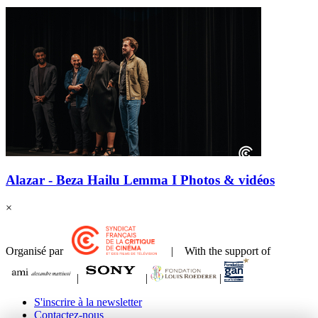
Alazar - Beza Hailu Lemma I Photos & vidéos
×
Organisé par
| With the support of
|
|
|
S'inscrire à la newsletter
Contactez-nous