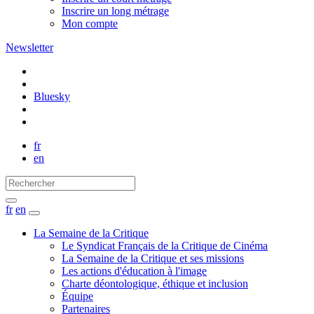
Inscrire un long métrage
Mon compte
Newsletter
Bluesky
fr
en
fr
en
La Semaine de la Critique
Le Syndicat Français de la Critique de Cinéma
La Semaine de la Critique et ses missions
Les actions d'éducation à l'image
Charte déontologique, éthique et inclusion
Équipe
Partenaires