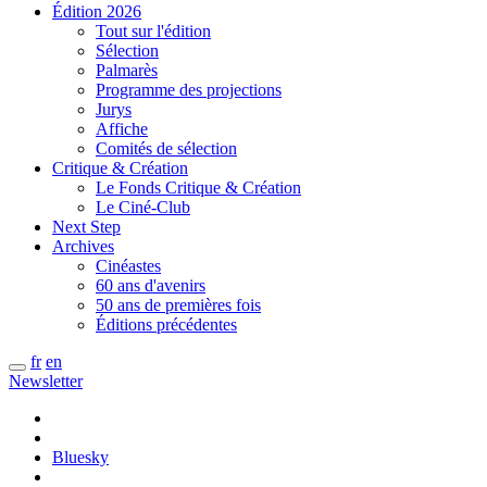
Édition 2026
Tout sur l'édition
Sélection
Palmarès
Programme des projections
Jurys
Affiche
Comités de sélection
Critique & Création
Le Fonds Critique & Création
Le Ciné-Club
Next Step
Archives
Cinéastes
60 ans d'avenirs
50 ans de premières fois
Éditions précédentes
fr
en
Newsletter
Bluesky