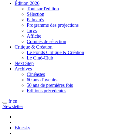
Édition 2026
Tout sur l'édition
Sélection
Palmarès
Programme des projections
Jurys
Affiche
Comités de sélection
Critique & Création
Le Fonds Critique & Création
Le Ciné-Club
Next Step
Archives
Cinéastes
60 ans d'avenirs
50 ans de premières fois
Éditions précédentes
fr
en
Newsletter
Bluesky