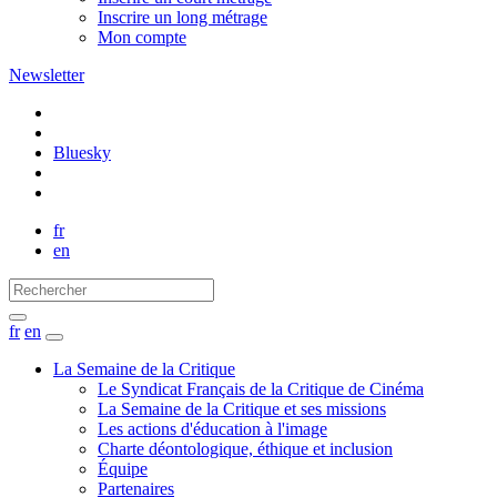
Inscrire un long métrage
Mon compte
Newsletter
Bluesky
fr
en
fr
en
La Semaine de la Critique
Le Syndicat Français de la Critique de Cinéma
La Semaine de la Critique et ses missions
Les actions d'éducation à l'image
Charte déontologique, éthique et inclusion
Équipe
Partenaires