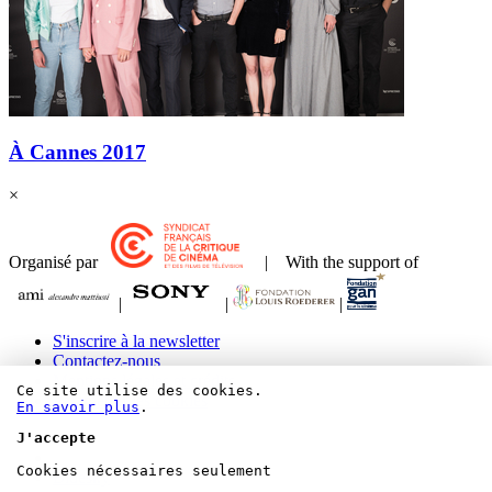
À Cannes 2017
×
Organisé par
| With the support of
|
|
|
S'inscrire à la newsletter
Contactez-nous
Mentions légales et crédits
Ce site utilise des cookies.
Paramétrer les cookies
En savoir plus
.
J'accepte
Cookies nécessaires seulement
Bluesky