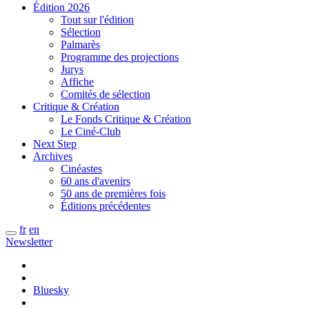
Édition 2026
Tout sur l'édition
Sélection
Palmarès
Programme des projections
Jurys
Affiche
Comités de sélection
Critique & Création
Le Fonds Critique & Création
Le Ciné-Club
Next Step
Archives
Cinéastes
60 ans d'avenirs
50 ans de premières fois
Éditions précédentes
fr
en
Newsletter
Bluesky