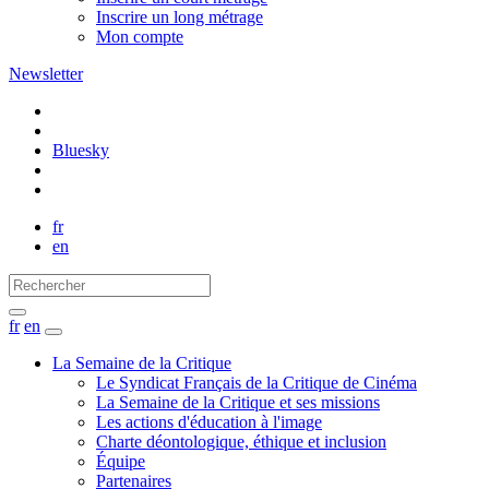
Inscrire un long métrage
Mon compte
Newsletter
Bluesky
fr
en
fr
en
La Semaine de la Critique
Le Syndicat Français de la Critique de Cinéma
La Semaine de la Critique et ses missions
Les actions d'éducation à l'image
Charte déontologique, éthique et inclusion
Équipe
Partenaires