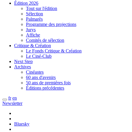
Édition 2026
Tout sur l'édition
Sélection
Palmarès
Programme des projections
Jurys
Affiche
Comités de sélection
Critique & Création
Le Fonds Critique & Création
Le Ciné-Club
Next Step
Archives
Cinéastes
60 ans d'avenirs
50 ans de premières fois
Éditions précédentes
fr
en
Newsletter
Bluesky