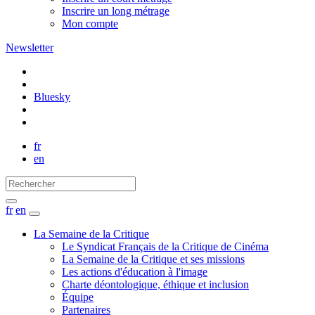
Inscrire un long métrage
Mon compte
Newsletter
Bluesky
fr
en
fr
en
La Semaine de la Critique
Le Syndicat Français de la Critique de Cinéma
La Semaine de la Critique et ses missions
Les actions d'éducation à l'image
Charte déontologique, éthique et inclusion
Équipe
Partenaires