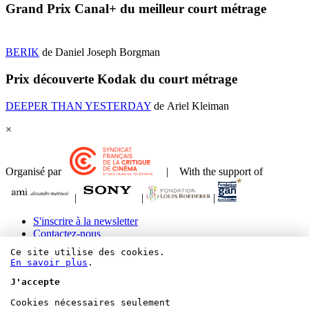
Grand Prix Canal+ du meilleur court métrage
BERIK
de Daniel Joseph Borgman
Prix découverte Kodak du court métrage
DEEPER THAN YESTERDAY
de
Ariel Kleiman
×
Organisé par
| With the support of
|
|
|
S'inscrire à la newsletter
Contactez-nous
Mentions légales et crédits
Ce site utilise des cookies.
Paramétrer les cookies
En savoir plus
.
J'accepte
Cookies nécessaires seulement
Bluesky