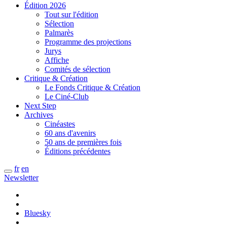
Édition 2026
Tout sur l'édition
Sélection
Palmarès
Programme des projections
Jurys
Affiche
Comités de sélection
Critique & Création
Le Fonds Critique & Création
Le Ciné-Club
Next Step
Archives
Cinéastes
60 ans d'avenirs
50 ans de premières fois
Éditions précédentes
fr
en
Newsletter
Bluesky