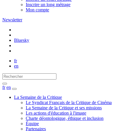
Inscrire un long métrage
Mon compte
Newsletter
Bluesky
fr
en
fr
en
La Semaine de la Critique
Le Syndicat Français de la Critique de Cinéma
La Semaine de la Critique et ses missions
Les actions d'éducation à l'image
Charte déontologique, éthique et inclusion
Équipe
Partenaires