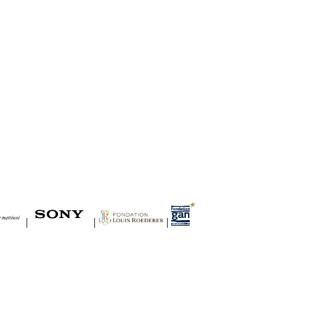
|
|
|