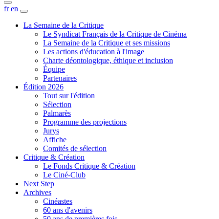
fr
en
La Semaine de la Critique
Le Syndicat Français de la Critique de Cinéma
La Semaine de la Critique et ses missions
Les actions d'éducation à l'image
Charte déontologique, éthique et inclusion
Équipe
Partenaires
Édition 2026
Tout sur l'édition
Sélection
Palmarès
Programme des projections
Jurys
Affiche
Comités de sélection
Critique & Création
Le Fonds Critique & Création
Le Ciné-Club
Next Step
Archives
Cinéastes
60 ans d'avenirs
50 ans de premières fois