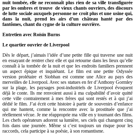
nuit tombée, elle ne reconnaît plus rien de sa ville transfigurée
par les ombres et trouve de vieux chants ouvriers, des discours
de lutte sociale auxquels personne ne croit plus et une usine qui,
dans la nuit, prend les airs d’un château hanté par des
fantômes, chant du cygne de la culture ouvrière.
Entretien avec Roísín Burns
Le quartier ouvrier de Liverpool
Dès le départ, j’aimais l’idée d’une petite fille qui traverse une nuit
en essayant de rentrer chez elle et qui retourne dans les lieux qu’elle
connaît à la tombée de la nuit et que les endroits familiers prennent
un aspect épique et inquiétant. Le film est une petite Odyssée
version prolétaire et Siobhan est comme une Alice au pays des
merveilles de Liverpool. Avec ses statues en fer d’Anthony Gormley
sur la plage, les paysages post-industriels de Liverpool évoquent
déjà le conte. Ils me renvoient aussi à ma culpabilité d’avoir quitté
cette ville contrairement à mes frères qui sont restés et à qui j’ai
dédié le film. J’ai écrit cette histoire à partir de souvenirs d’enfance
qui me hantent, comme la rencontre avec la prostituée que j’ai
réellement vécue. Je me réapproprie ma ville en y tournant des films.
Les chefs opérateurs adorent sa lumière, ses ciels qui changent cinq
fois dans une journée. Même si c’est toujours un risque pour les
raccords, cela participe à sa poésie, à son romantisme.