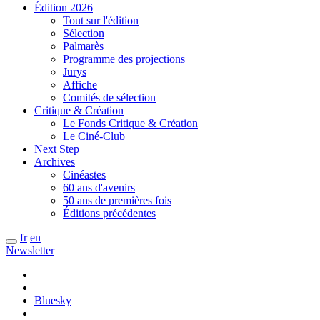
Édition 2026
Tout sur l'édition
Sélection
Palmarès
Programme des projections
Jurys
Affiche
Comités de sélection
Critique & Création
Le Fonds Critique & Création
Le Ciné-Club
Next Step
Archives
Cinéastes
60 ans d'avenirs
50 ans de premières fois
Éditions précédentes
fr
en
Newsletter
Bluesky