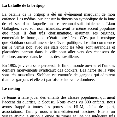
La bataille de la britpop
La bataille de la britpop a été un événement marquant de mon
enfance. Les médias jouaient sur la dimension symbolique de la lutte
de classes dans laquelle on se reconnaissait totalement. Liam
Gallagher, avec son nom irlandais, avait le même accent populaire
que nous. Il était très charismatique, assumait ses origines,
emmerdait les bourgeois : c’était notre héros. C’est par la musique
que Siobhan connaît une sorte d’éveil politique. Le film commence
par le vernis pop avec ses stars dont les têtes sont agrandies et
placardées partout dans la ville pour aller vers des chansons de
folklore, ancrées dans les luttes des travailleurs.
En 1995, je vivais sans percevoir la fin du monde ouvrier et l’un des
derniers mouvements syndicaux des dockers. Les héros de la ville
sont très masculins. Siobhan est entourée de garçons qui admirent
d’autres garçons et elle est parfois exclue voire dominée.
Le casting
Je tenais à faire jouer des enfants des classes populaires, qui aient
l’accent du quartier, le Scouse. Nous avons vu 800 enfants, nous
avons frappé à toutes les portes des HLM, clubs de sport,
associations. Tammy nous a immédiatement fascinés. Elle a un
visage atypique qu’on a envie de filmer et une vie intérieure très