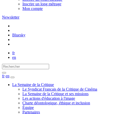
Inscrire un long métrage
Mon compte
Newsletter
Bluesky
fr
en
fr
en
La Semaine de la Critique
Le Syndicat Français de la Critique de Cinéma
La Semaine de la Critique et ses missions
Les actions d'éducation à l'image
Charte déontologique, éthique et inclusion
Équipe
Partenaires