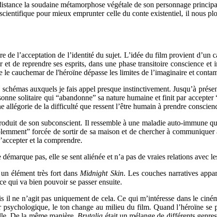
stance la soudaine métamorphose végétale de son personnage principal, 
scientifique pour mieux emprunter celle du conte existentiel, il nous plo
re de l’acceptation de l’identité du sujet. L’idée du film provient d’un
r et de reprendre ses esprits, dans une phase transitoire conscience et 
le le cauchemar de l'héroïne dépasse les limites de l’imaginaire et contam
 schémas auxquels je fais appel presque instinctivement. Jusqu’à présent
ersonne solitaire qui “abandonne” sa nature humaine et finit par accepter 
 allégorie de la difficulté que ressent l’être humain à prendre conscienc
roduit de son subconscient. Il ressemble à une maladie auto-immune qui 
violemment” forcée de sortir de sa maison et de chercher à communiquer 
 l’accepter et la comprendre.
arque pas, elle se sent aliénée et n’a pas de vraies relations avec les 
 un élément très fort dans
Midnight Skin
. Les couches narratives appa
 ce qui va bien pouvoir se passer ensuite.
il ne n’agit pas uniquement de cela. Ce qui m’intéresse dans le cinéma 
sychologique, le ton change au milieu du film. Quand l’héroïne se pro
ielle. De la même manière,
Brutalia
était un mélange de différents genres 