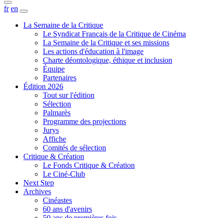
fr
en
La Semaine de la Critique
Le Syndicat Français de la Critique de Cinéma
La Semaine de la Critique et ses missions
Les actions d'éducation à l'image
Charte déontologique, éthique et inclusion
Équipe
Partenaires
Édition 2026
Tout sur l'édition
Sélection
Palmarès
Programme des projections
Jurys
Affiche
Comités de sélection
Critique & Création
Le Fonds Critique & Création
Le Ciné-Club
Next Step
Archives
Cinéastes
60 ans d'avenirs
50 ans de premières fois