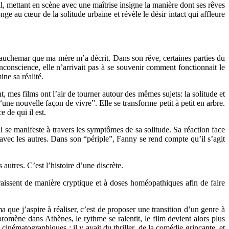
mettant en scène avec une maîtrise insigne la manière dont ses rêves
nge au cœur de la solitude urbaine et révèle le désir intact qui affleure
 cauchemar que ma mère m’a décrit. Dans son rêve, certaines parties du
inconscience, elle n’arrivait pas à se souvenir comment fonctionnait le
ine sa réalité.
, mes films ont l’air de tourner autour des mêmes sujets: la solitude et
“une nouvelle façon de vivre”. Elle se transforme petit à petit en arbre.
e de qui il est.
se manifeste à travers les symptômes de sa solitude. Sa réaction face
avec les autres. Dans son “périple”, Fanny se rend compte qu’il s’agit
autres. C’est l’histoire d’une discrète.
raissent de manière cryptique et à doses homéopathiques afin de faire
que j’aspire à réaliser, c’est de proposer une transition d’un genre à
mène dans Athènes, le rythme se ralentit, le film devient alors plus
cinématographiques : il y avait du thriller, de la comédie grinçante, et