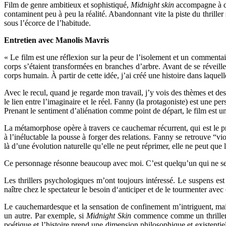
Film de genre ambitieux et sophistiqué,
Midnight skin
accompagne à di
contaminent peu à peu la réalité. Abandonnant vite la piste du thriller 
sous l’écorce de l’habitude.
Entretien avec Manolis Mavris
«
Le film est une réflexion sur la peur de l’isolement et un commentai
corps s’étaient transformées en branches d’arbre. Avant de se réveille
corps humain. À partir de cette idée, j’ai créé une histoire dans laquel
Avec le recul, quand je regarde mon travail, j’y vois des thèmes et des
le lien entre l’imaginaire et le réel. Fanny (la protagoniste) est une p
Prenant le sentiment d’aliénation comme point de départ, le film est une
La métamorphose opère à travers ce cauchemar récurrent, qui est le p
à l’inéluctable la pousse à forger des relations. Fanny se retrouve “
là d’une évolution naturelle qu’elle ne peut réprimer, elle ne peut que
Ce personnage résonne beaucoup avec moi. C’est quelqu’un qui ne se dém
Les thrillers psychologiques m’ont toujours intéressé. Le suspens est
naître chez le spectateur le besoin d‘anticiper et de le tourmenter avec
Le cauchemardesque et la sensation de confinement m’intriguent, mais 
un autre. Par exemple, si
Midnight Skin
commence comme un thriller p
poétique et l’histoire prend une dimension philosophique et existent