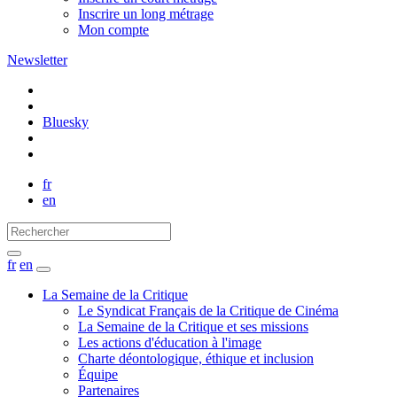
Inscrire un long métrage
Mon compte
Newsletter
Bluesky
fr
en
fr
en
La Semaine de la Critique
Le Syndicat Français de la Critique de Cinéma
La Semaine de la Critique et ses missions
Les actions d'éducation à l'image
Charte déontologique, éthique et inclusion
Équipe
Partenaires