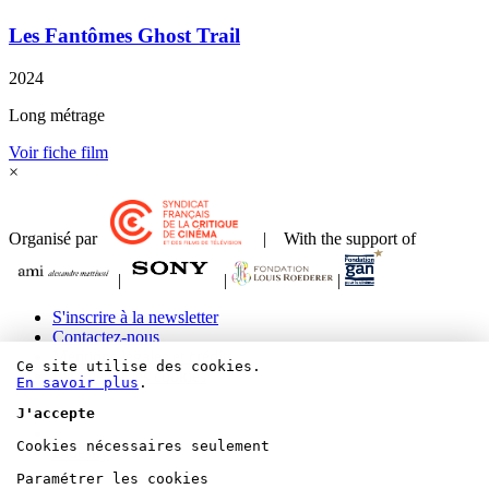
Les Fantômes
Ghost Trail
2024
Long métrage
Voir fiche film
×
Organisé par
| With the support of
|
|
|
S'inscrire à la newsletter
Contactez-nous
Mentions légales et crédits
Ce site utilise des cookies.
Paramétrer les cookies
En savoir plus
.
J'accepte
Cookies nécessaires seulement
Bluesky
Paramétrer les cookies