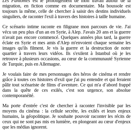
Les Fantômes
est le prolongement de mon travail autour de la
migration, en fiction comme en documentaire. Ma boussole est
toujours la même, celle de chercher à saisir des destins individuels
singuliers, de raconter l'exil à travers des histoires à taille humaine.
Ce scénario intime raconte en filigrane mon parcours de vie. J'ai
vécu un peu plus d'un an en Syrie, à Alep. J'avais 20 ans et la guerre
n'avait pas encore commencé. Quelques années plus tard, la guerre
éclate en Syrie et mes amis d'Alep m'envoient chaque semaine les
images qu'ils filment. Je vis la guerre et la destruction de notre
quartier à travers leurs vidéos. Ils s'exilent à Istanbul où je les
retrouve à plusieurs occasions, au cœur de la communauté Syrienne
de Turquie, puis en Allemagne.
Je voulais faire de mes personnages des héros de cinéma et rendre
grâce à toutes ces histoires d'exil que j'ai pu entendre et qui feraient
pâlir tout scénariste de films d’aventure. Ce qui m'a d’abord frappé
dans la quête de ces exilés, c'est son urgence, son absolue
contemporanéité.
Ma porte d'entrée c'est de chercher à raconter l'invisible par les
moyens du cinéma : la cellule secrète, les exilés et leurs enjeux
humains, la géopolitique. Je souhaite pouvoir raconter les récits de
ceux qui ne sont pas mis en lumière, en plongeant au cœur d'enjeux
que les médias ignorent.