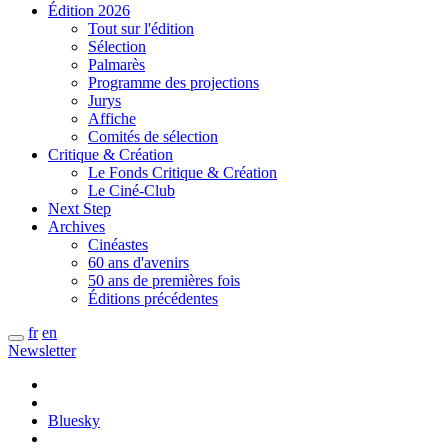
Édition 2026
Tout sur l'édition
Sélection
Palmarès
Programme des projections
Jurys
Affiche
Comités de sélection
Critique & Création
Le Fonds Critique & Création
Le Ciné-Club
Next Step
Archives
Cinéastes
60 ans d'avenirs
50 ans de premières fois
Éditions précédentes
fr
en
Newsletter
Bluesky