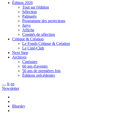
Édition 2026
Tout sur l'édition
Sélection
Palmarès
Programme des projections
Jurys
Affiche
Comités de sélection
Critique & Création
Le Fonds Critique & Création
Le Ciné-Club
Next Step
Archives
Cinéastes
60 ans d'avenirs
50 ans de premières fois
Éditions précédentes
fr
en
Newsletter
Bluesky