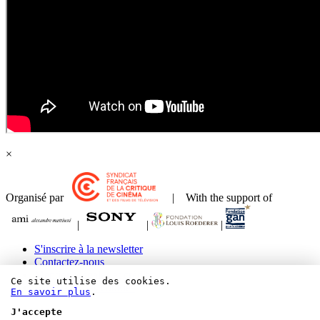
×
Organisé par
| With the support of
|
|
|
S'inscrire à la newsletter
Contactez-nous
Mentions légales et crédits
Ce site utilise des cookies.
Paramétrer les cookies
En savoir plus
.
J'accepte