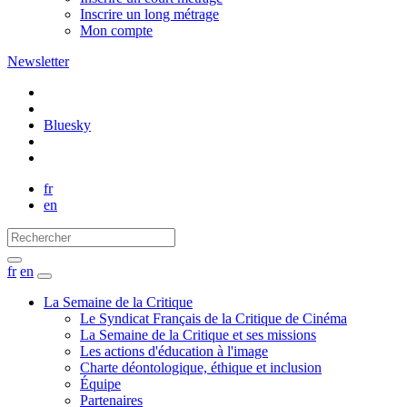
Inscrire un long métrage
Mon compte
Newsletter
Bluesky
fr
en
fr
en
La Semaine de la Critique
Le Syndicat Français de la Critique de Cinéma
La Semaine de la Critique et ses missions
Les actions d'éducation à l'image
Charte déontologique, éthique et inclusion
Équipe
Partenaires